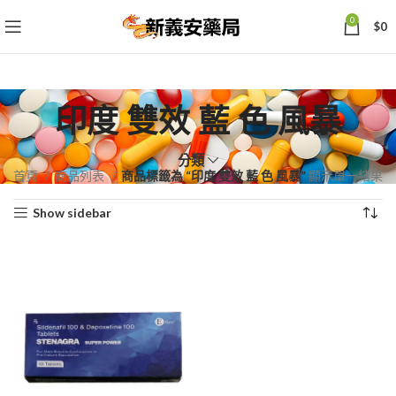
0
$
0
印度 雙效 藍 色 風暴
分類
首頁
商品列表
商品標籤為 “印度 雙效 藍 色 風暴”
顯示單一結果
Show sidebar