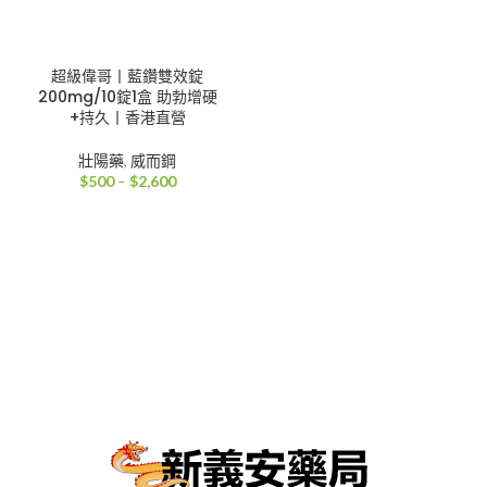
超級偉哥丨藍鑽雙效錠
200mg/10錠1盒 助勃增硬
+持久丨香港直營
壯陽藥
,
威而鋼
價
$
500
–
$
2,600
格
範
圍：
$500
到
$2,600