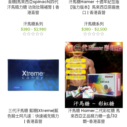
金糖|馬來西亞spinach|四代
汗馬糖Hamer 十週年紀念版
汗馬精力糖 功效壯陽補腎 | 香
【強力版本】馬來西亞原廠進
港直營
口 | 香港直營
汗馬糖系列
汗馬糖系列
價
價
$
380
–
$
2,980
$
380
–
$
2,500
格
格
範
範
圍：
圍：
$380
$380
到
到
$2,980
$2,500
三代汗馬糖 藍糖|Xtreme|藍
汗馬糖 Hamer二代彩虹糖 馬
色騎士阿凡達：快速補充精力
來西亞正品精力糖一盒/32
| 香港直營
顆-香港直營