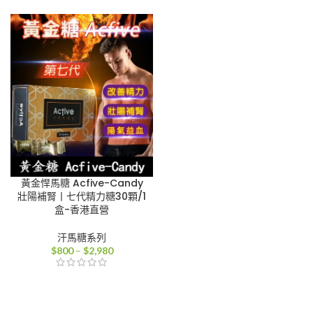
範
範
圍：
圍：
$800
$800
到
到
$2,980
$2,980
黃金悍馬糖 Acfive-Candy
壯陽補腎丨七代精力糖30顆/1
盒-香港直營
汗馬糖系列
價
$
800
–
$
2,980
格
範
圍：
$800