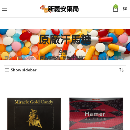
0
$
0
原廠汗馬糖
分類
依
首頁
商品列表
商品標籤為 “原廠汗馬糖”
顯示所有 9 筆結果
熱
Show sidebar
銷
度
排
序