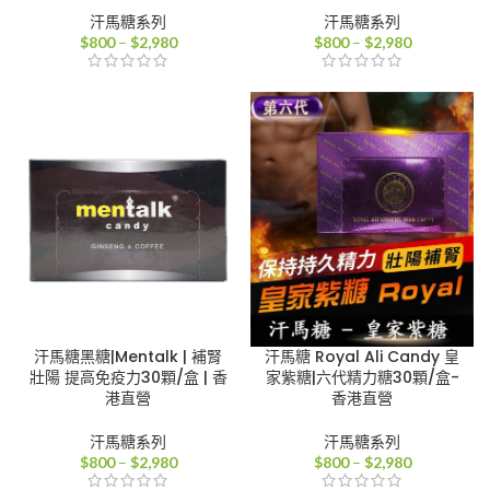
汗馬糖系列
汗馬糖系列
價
價
$
800
–
$
2,980
$
800
–
$
2,980
格
格
範
範
圍：
圍：
$800
$800
到
到
$2,980
$2,980
汗馬糖黑糖|Mentalk | 補腎
汗馬糖 Royal Ali Candy 皇
壯陽 提高免疫力30顆/盒 | 香
家紫糖|六代精力糖30顆/盒-
港直營
香港直營
汗馬糖系列
汗馬糖系列
價
價
$
800
–
$
2,980
$
800
–
$
2,980
格
格