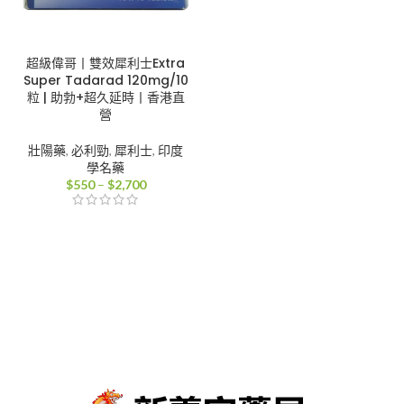
超級偉哥丨雙效犀利士Extra
Super Tadarad 120mg/10
粒 | 助勃+超久延時丨香港直
營
壯陽藥
,
必利勁
,
犀利士
,
印度
學名藥
價
$
550
–
$
2,700
格
範
圍：
$550
到
$2,700