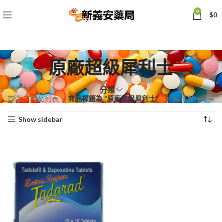
0
$
0
原廠超級犀利士
分類
首頁
商品列表
商品標籤為 “原廠超級犀利士”
顯示單一結果
Show sidebar