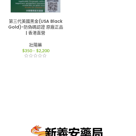
第三代美國黑金(USA Black
Gold)-防偽碼認證 原廠正品
| 香港直營
壯陽藥
價
$
350
–
$
2,200
格
範
圍：
$350
到
$2,200