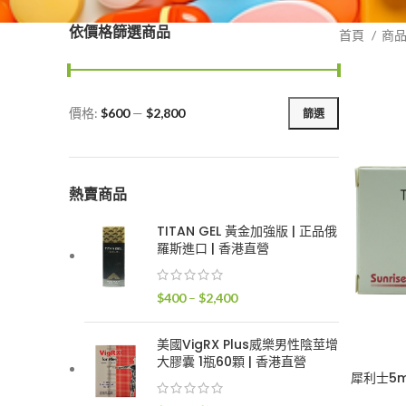
依價格篩選商品
首頁
商
價格:
$600
—
$2,800
篩選
最
最
低
高
價
價
格
格
熱賣商品
TITAN GEL 黃金加強版 | 正品俄
羅斯進口 | 香港直營
價
$
400
–
$
2,400
格
範
美國VigRX Plus威樂男性陰莖增
圍：
大膠囊 1瓶60顆 | 香港直營
$400
犀利士5m
到