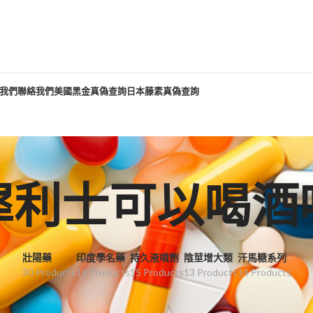
我們
聯絡我們
美國黑金真偽查詢
日本藤素真偽查詢
犀利士可以喝酒
壯陽藥
印度學名藥
持久液噴劑
陰莖增大類
汗馬糖系列
30 Products
16 Products
15 Products
13 Products
14 Products