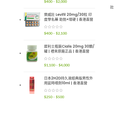
價
$
400
–
$
2,000
$2,400
格
壯
範
樂威壯 Levifil 20mg/30粒 印
圍：
度學名藥 助勃+增硬 | 香港直營
$400
到
價
$
400
–
$
2,100
$2,000
格
範
犀利士瓶裝Cialis 20mg 30顆/
圍：
罐 | 禮來原廠正品 | 香港直營
$400
到
價
$
1,100
–
$
4,000
$2,100
格
範
日本2H2D持久液經典版男性外
圍：
用延時噴劑10ml | 香港直營
$1,100
到
價
$
250
–
$
500
$4,000
格
範
圍：