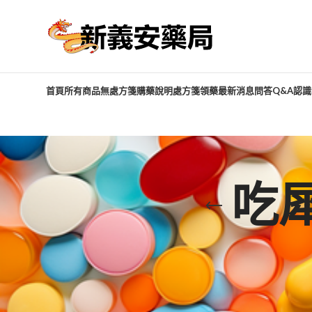
首頁
所有商品
無處方箋購藥說明
處方箋領藥
最新消息
問答Q&A
認識
吃