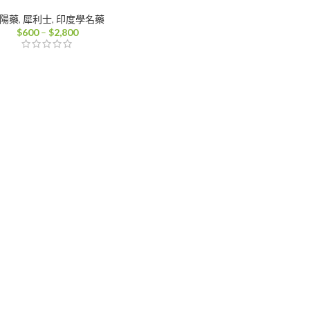
陽藥
,
犀利士
,
印度學名藥
價
$
600
–
$
2,800
格
範
圍：
$600
到
$2,800