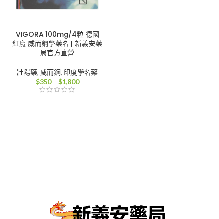
VIGORA 100mg/4粒 德國
紅魔 威而鋼學藥名 | 新義安藥
局官方直營
壯陽藥
,
威而鋼
,
印度學名藥
價
$
350
–
$
1,800
格
範
圍：
$350
到
$1,800