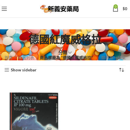
0
$
0
德國紅魔威格拉
分類
首頁
商品列表
商品標籤為 “德國紅魔威格拉”
顯示單一結果
Show sidebar