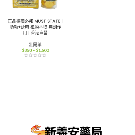
正品德國必邦 MUST STATE |
助勃+延時 植物萃取 無副作
用 | 香港直營
壯陽藥
價
$
350
–
$
1,500
格
範
圍：
$350
到
$1,500