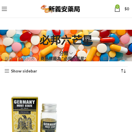
0
$
0
必邦六芒星
分類
首頁
商品列表
商品標籤為 “必邦六芒星”
顯示單一結果
Show sidebar