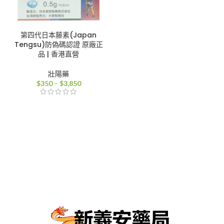
第四代日本藤素(Japan
Tengsu)防偽碼認證 原廠正
品 | 香港直營
壯陽藥
價
$
350
–
$
3,850
格
範
圍：
$350
到
$3,850