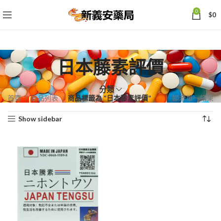
0
$
0
日本藤素評價
分類
首頁
商品列表
商品標籤為 “日本藤素評價”
顯示單一結果
Show sidebar