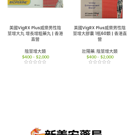
美國VigRX Plus威樂男性陰
美國VigRX Plus威樂男性陰
莖增大丸 增長增粗藥丸 | 香港
莖增大膠囊 1瓶60顆 | 香港直
直營
營
陰莖增大類
壯陽藥
,
陰莖增大類
價
價
$
400
–
$
2,000
$
400
–
$
2,000
格
格
範
範
圍：
圍：
$400
$400
到
到
$2,000
$2,000