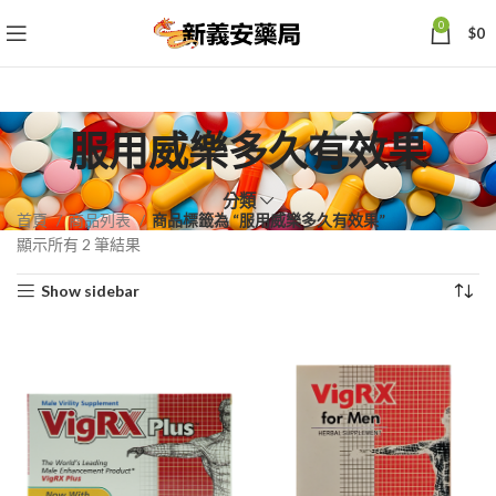
0
$
0
服用威樂多久有效果
分類
首頁
商品列表
商品標籤為 “服用威樂多久有效果”
依
顯示所有 2 筆結果
熱
Show sidebar
銷
度
排
序