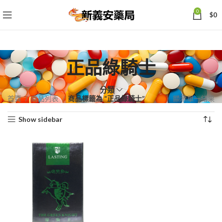
0
$
0
正品綠騎士
分類
首頁
商品列表
商品標籤為 “正品綠騎士”
顯示單一結果
Show sidebar