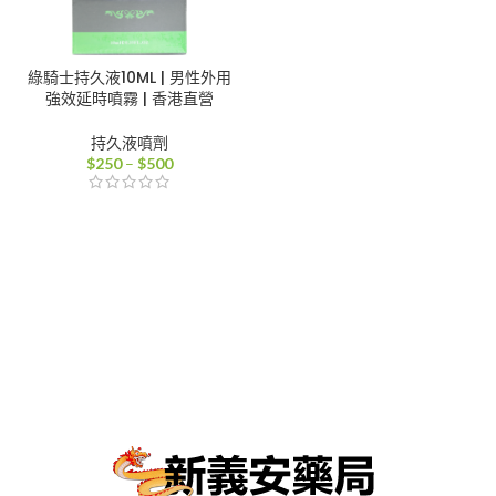
綠騎士持久液10ML | 男性外用
強效延時噴霧 | 香港直營
持久液噴劑
價
$
250
–
$
500
格
範
圍：
$250
到
$500