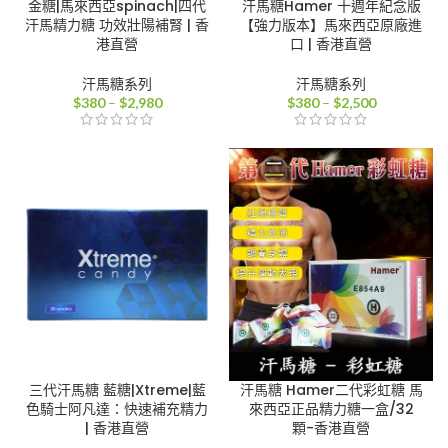
金糖|馬來西亞spinach|四代
汗馬糖Hamer 十週年紀念版
汗馬精力糖 功效壯陽補腎 | 香
【強力版本】馬來西亞原廠進
港直營
口 | 香港直營
汗馬糖系列
汗馬糖系列
價
價
$
380
–
$
2,980
$
380
–
$
2,500
格
格
範
範
圍：
圍：
$380
$380
到
到
$2,980
$2,500
三代汗馬糖 藍糖|Xtreme|藍
汗馬糖 Hamer二代彩虹糖 馬
色騎士阿凡達：快速補充精力
來西亞正品精力糖一盒/32
| 香港直營
顆-香港直營