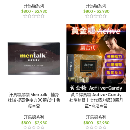
汗馬糖系列
汗馬糖系列
價
價
$
800
–
$
2,980
$
800
–
$
2,980
格
格
範
範
圍：
圍：
$800
$800
到
到
$2,980
$2,980
汗馬糖黑糖|Mentalk | 補腎
黃金悍馬糖 Acfive-Candy
壯陽 提高免疫力30顆/盒 | 香
壯陽補腎丨七代精力糖30顆/1
港直營
盒-香港直營
汗馬糖系列
汗馬糖系列
價
價
$
800
–
$
2,980
$
800
–
$
2,980
格
格