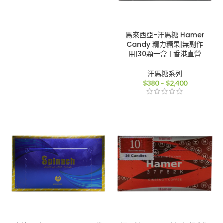
圍：
$800
到
$2,980
馬來西亞-汗馬糖 Hamer
Candy 精力糖果|無副作
用|30顆一盒 | 香港直營
汗馬糖系列
價
$
380
–
$
2,400
格
範
圍：
$380
到
$2,400