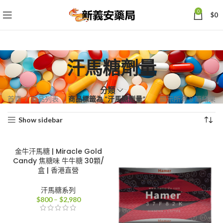
0
$
0
汗馬糖劑量
分類
依
首頁
商品列表
商品標籤為 “汗馬糖劑量”
顯示所有 8 筆結果
熱
Show sidebar
銷
度
排
金牛汗馬糖 | Miracle Gold
序
Candy 焦糖味 牛牛糖 30顆/
盒 | 香港直營
汗馬糖系列
價
$
800
–
$
2,980
格
範