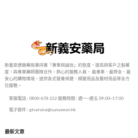
範
範
圍：
圍：
$800
$800
到
到
$2,980
$2,980
新義安連鎖藥局秉持著「專業與誠信」的態度，提高與客戶之黏著
度，與專業藥師團隊合作、熱心的服務人員、 最專業、最齊全、最
安心的購物環境，提供各式營養保健、婦嬰用品及醫材用品等全方
位服務。
客服電話 : 0800-678-222 服務時間 : 週一~週五 09:00~17:00
電子郵件 : gtservice@sunyeeon.hk
最新文章