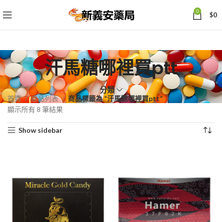
0
$
0
汗馬糖哪裡買ptt
分類
首頁
商品列表
商品標籤為 “汗馬糖哪裡買ptt”
依
顯示所有 8 筆結果
熱
Show sidebar
銷
度
排
序