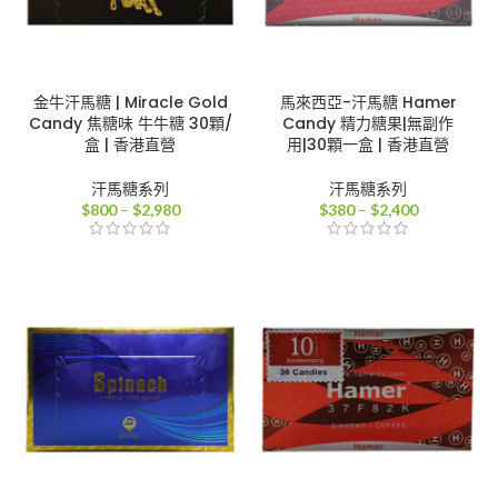
金牛汗馬糖 | Miracle Gold
馬來西亞-汗馬糖 Hamer
Candy 焦糖味 牛牛糖 30顆/
Candy 精力糖果|無副作
盒 | 香港直營
用|30顆一盒 | 香港直營
汗馬糖系列
汗馬糖系列
價
價
$
800
–
$
2,980
$
380
–
$
2,400
格
格
範
範
圍：
圍：
$800
$380
到
到
$2,980
$2,400