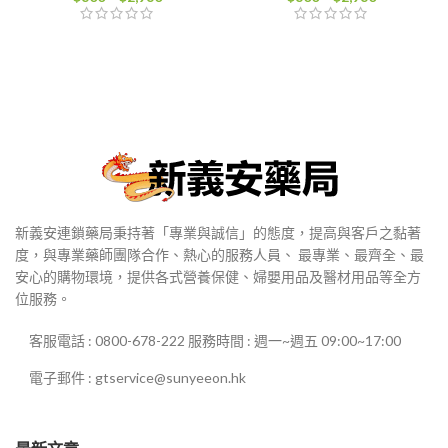
格
格
範
範
圍：
圍：
$800
$800
到
到
$2,980
$2,980
新義安連鎖藥局秉持著「專業與誠信」的態度，提高與客戶之黏著
度，與專業藥師團隊合作、熱心的服務人員、 最專業、最齊全、最
安心的購物環境，提供各式營養保健、婦嬰用品及醫材用品等全方
位服務。
客服電話 : 0800-678-222 服務時間 : 週一~週五 09:00~17:00
電子郵件 : gtservice@sunyeeon.hk