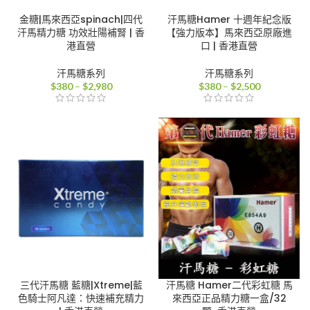
金糖|馬來西亞spinach|四代
汗馬糖Hamer 十週年紀念版
汗馬精力糖 功效壯陽補腎 | 香
【強力版本】馬來西亞原廠進
港直營
口 | 香港直營
汗馬糖系列
汗馬糖系列
價
價
$
380
–
$
2,980
$
380
–
$
2,500
格
格
範
範
圍：
圍：
$380
$380
到
到
$2,980
$2,500
三代汗馬糖 藍糖|Xtreme|藍
汗馬糖 Hamer二代彩虹糖 馬
色騎士阿凡達：快速補充精力
來西亞正品精力糖一盒/32