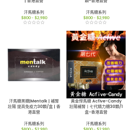
| 香港直營
顆-香港直營
汗馬糖系列
汗馬糖系列
價
價
$
800
–
$
2,980
$
800
–
$
2,980
格
格
範
範
圍：
圍：
$800
$800
到
到
$2,980
$2,980
汗馬糖黑糖|Mentalk | 補腎
黃金悍馬糖 Acfive-Candy
壯陽 提高免疫力30顆/盒 | 香
壯陽補腎丨七代精力糖30顆/1
港直營
盒-香港直營
汗馬糖系列
汗馬糖系列
價
價
$
800
–
$
2,980
$
800
–
$
2,980