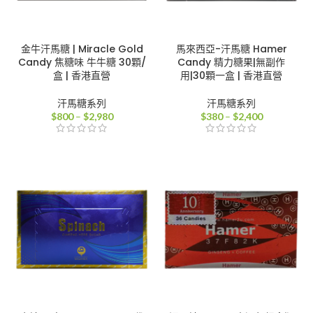
金牛汗馬糖 | Miracle Gold
馬來西亞-汗馬糖 Hamer
Candy 焦糖味 牛牛糖 30顆/
Candy 精力糖果|無副作
盒 | 香港直營
用|30顆一盒 | 香港直營
汗馬糖系列
汗馬糖系列
價
價
$
800
–
$
2,980
$
380
–
$
2,400
格
格
範
範
圍：
圍：
$800
$380
到
到
$2,980
$2,400