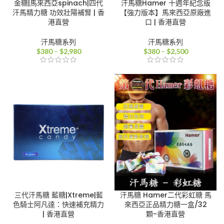
金糖|馬來西亞spinach|四代
汗馬糖Hamer 十週年紀念版
汗馬精力糖 功效壯陽補腎 | 香
【強力版本】馬來西亞原廠進
港直營
口 | 香港直營
汗馬糖系列
汗馬糖系列
價
價
$
380
–
$
2,980
$
380
–
$
2,500
格
格
範
範
圍：
圍：
$380
$380
到
到
$2,980
$2,500
三代汗馬糖 藍糖|Xtreme|藍
汗馬糖 Hamer二代彩虹糖 馬
色騎士阿凡達：快速補充精力
來西亞正品精力糖一盒/32
| 香港直營
顆-香港直營