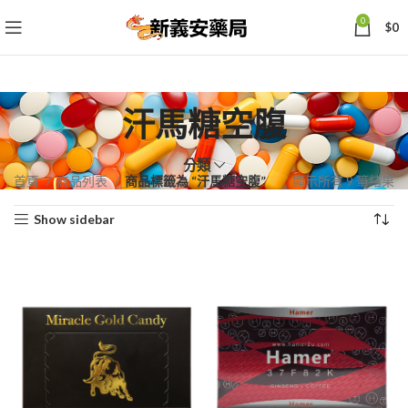
0
$
0
汗馬糖空腹
分類
依
首頁
商品列表
商品標籤為 “汗馬糖空腹”
顯示所有 9 筆結果
熱
Show sidebar
銷
度
排
序