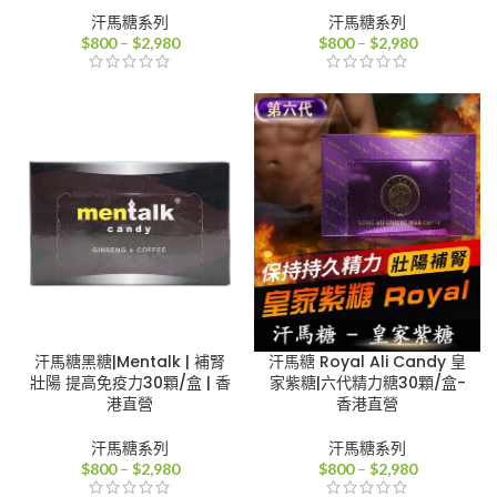
汗馬糖系列
汗馬糖系列
價
價
$
800
–
$
2,980
$
800
–
$
2,980
格
格
範
範
圍：
圍：
$800
$800
到
到
$2,980
$2,980
汗馬糖黑糖|Mentalk | 補腎
汗馬糖 Royal Ali Candy 皇
壯陽 提高免疫力30顆/盒 | 香
家紫糖|六代精力糖30顆/盒-
港直營
香港直營
汗馬糖系列
汗馬糖系列
價
價
$
800
–
$
2,980
$
800
–
$
2,980
格
格