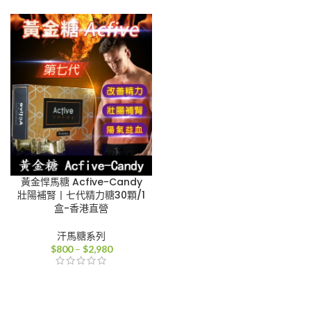
範
範
圍：
圍：
$800
$800
到
到
$2,980
$2,980
黃金悍馬糖 Acfive-Candy
壯陽補腎丨七代精力糖30顆/1
盒-香港直營
汗馬糖系列
價
$
800
–
$
2,980
格
範
圍：
$800