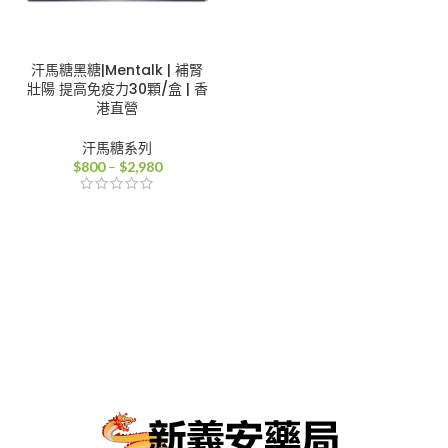
汗馬糖黑糖|Mentalk | 補腎
壯陽 提高免疫力30顆/盒 | 香
港直營
汗馬糖系列
價
$
800
–
$
2,980
格
範
圍：
$800
到
$2,980