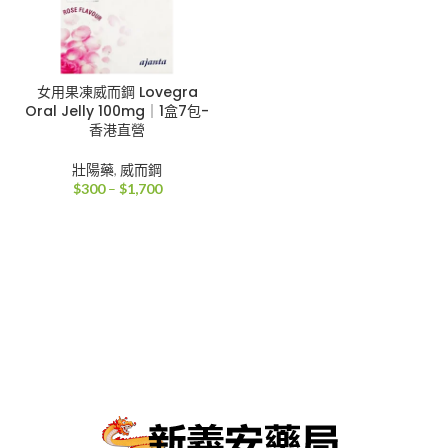
女用果凍威而鋼 Lovegra
Oral Jelly 100mg｜1盒7包-
香港直營
壯陽藥
,
威而鋼
價
$
300
–
$
1,700
格
範
圍：
$300
到
$1,700