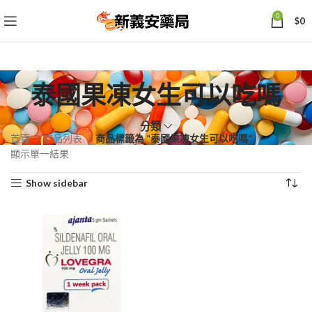
0
$
0
泰國果凍女生可以吃嗎
分類
首頁
商品列表
商品標籤為 “泰國果凍女生可以吃嗎”
顯示單一結果
Show sidebar