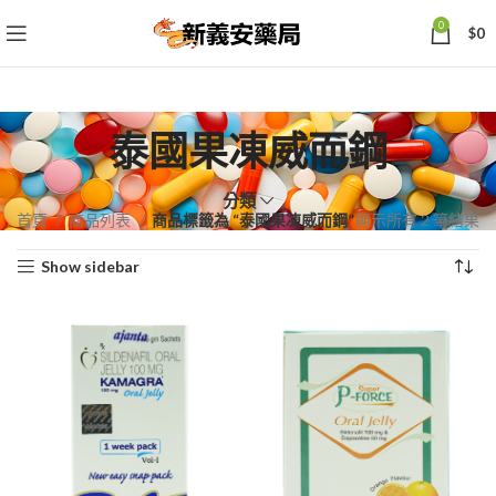
0
$
0
泰國果凍威而鋼
分類
依
首頁
商品列表
商品標籤為 “泰國果凍威而鋼”
顯示所有 2 筆結果
熱
Show sidebar
銷
度
排
序