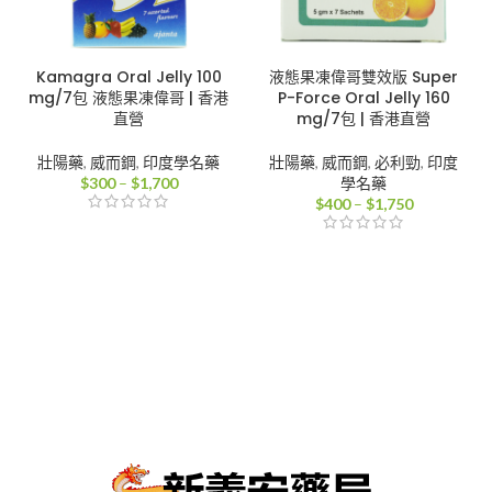
Kamagra Oral Jelly 100
液態果凍偉哥雙效版 Super
mg/7包 液態果凍偉哥 | 香港
P-Force Oral Jelly 160
直營
mg/7包 | 香港直營
壯陽藥
,
威而鋼
,
印度學名藥
壯陽藥
,
威而鋼
,
必利勁
,
印度
價
$
300
–
$
1,700
學名藥
格
價
$
400
–
$
1,750
範
格
圍：
範
$300
圍：
到
$400
$1,700
到
$1,750