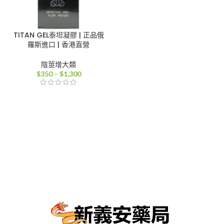
TITAN GEL泰坦凝膠 | 正品俄
羅斯進口 | 香港直營
陰莖增大類
價
$
350
–
$
1,300
格
範
圍：
$350
到
$1,300