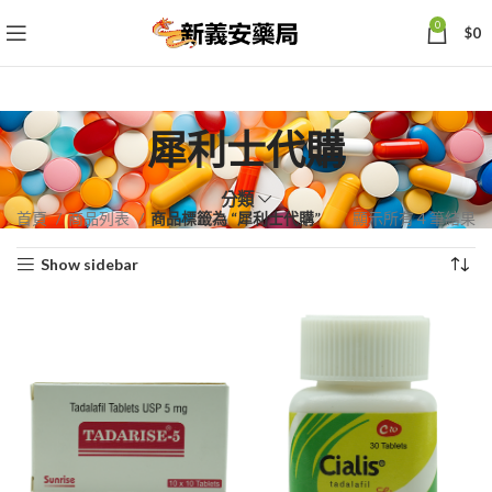
0
$
0
犀利士代購
分類
依
首頁
商品列表
商品標籤為 “犀利士代購”
顯示所有 4 筆結果
熱
Show sidebar
銷
度
排
序