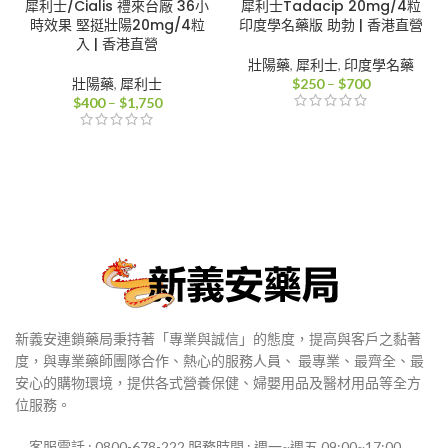
犀利士/Cialis 禮來台廠 36小
犀利士Tadacip 20mg/4粒
時效果 堅挺壯陽20mg/4粒
印度學名藥版 助勃 | 香港直營
入 | 香港直營
壯陽藥
,
犀利士
,
印度學名藥
價
壯陽藥
,
犀利士
$
250
–
$
700
價
格
$
400
–
$
1,750
格
範
範
圍：
圍：
$250
$400
到
到
$700
$1,750
新義安連鎖藥局秉持著「專業與誠信」的態度，提高與客戶之黏著
度，與專業藥師團隊合作、熱心的服務人員、 最專業、最齊全、最
安心的購物環境，提供各式營養保健、婦嬰用品及醫材用品等全方
位服務。
客服電話 : 0800-678-222 服務時間 : 週一~週五 09:00~17:00