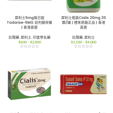
犀利士5mg每日錠
犀利士瓶裝Cialis 20mg 30
Tadarise-5MG 前列腺保養
顆/罐 | 禮來原廠正品 | 香港
| 香港直營
直營
壯陽藥
,
犀利士
,
印度學名藥
壯陽藥
,
犀利士
價
價
$
600
–
$
2,800
$
1,100
–
$
4,000
格
格
範
範
圍：
圍：
$600
$1,100
到
到
$2,800
$4,000