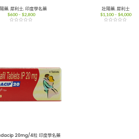
陽藥
,
犀利士
,
印度學名藥
壯陽藥
,
犀利士
價
價
$
600
–
$
2,800
$
1,100
–
$
4,000
格
格
範
範
圍：
圍
$600
$1,
到
到
$2,800
$4,
dacip 20mg/4粒 印度學名藥