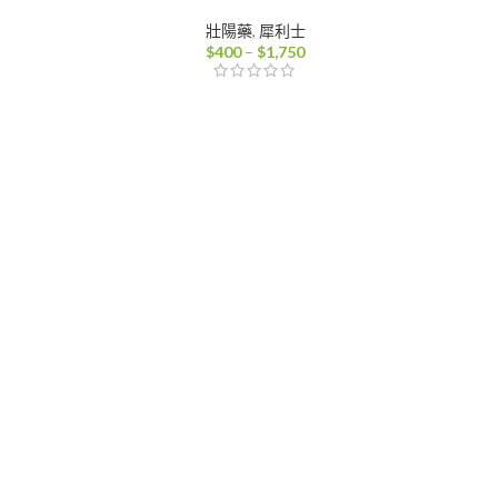
壯陽藥
,
犀利士
價
$
400
–
$
1,750
格
範
：
圍：
100
$400
到
000
$1,750