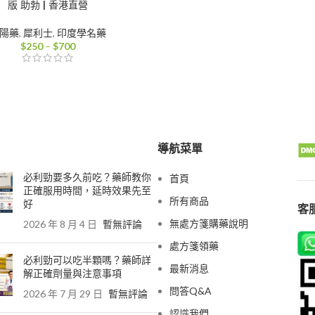
版 助勃 | 香港直營
陽藥
,
犀利士
,
印度學名藥
價
$
250
–
$
700
格
範
圍：
$250
到
$700
導航菜單
必利勁要多久前吃？藥師教你
首頁
正確服用時間，延時效果先至
所有商品
好
客服
無處方箋購藥說明
2026 年 8 月 4 日
暫無評論
處方箋領藥
必利勁可以吃半顆嗎？藥師詳
最新消息
解正確劑量與注意事項
問答Q&A
2026 年 7 月 29 日
暫無評論
認識我們