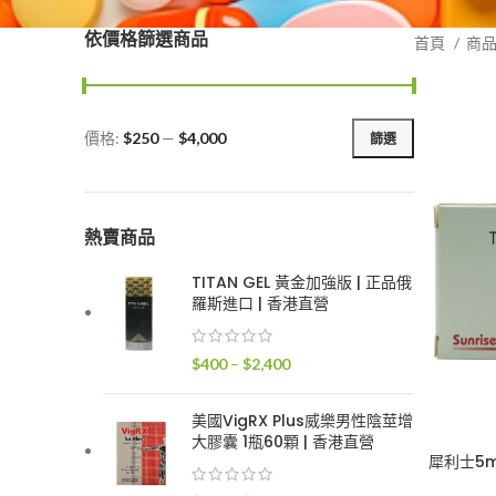
依價格篩選商品
首頁
商
價格:
$250
—
$4,000
篩選
最
最
低
高
價
價
格
格
熱賣商品
TITAN GEL 黃金加強版 | 正品俄
羅斯進口 | 香港直營
價
$
400
–
$
2,400
格
範
美國VigRX Plus威樂男性陰莖增
圍：
大膠囊 1瓶60顆 | 香港直營
$400
犀利士5m
到