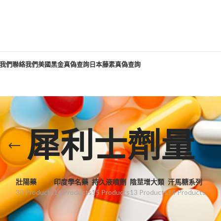
我們
聯絡我們
美國黑金真偽查詢
日本藤素真偽查詢
犀利士劑量
壯陽藥
印度學名藥
持久液噴劑
陰莖增大類
汗馬糖系列
30 Products
16 Products
15 Products
13 Products
14 Products