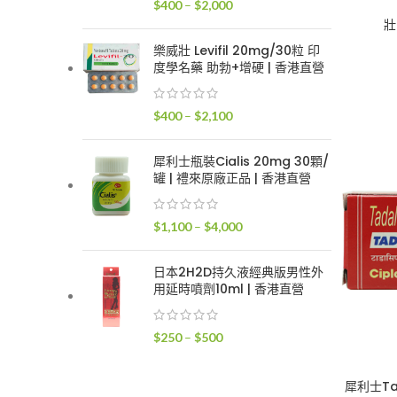
價
$
400
–
$
2,000
$2,400
格
壯
範
樂威壯 Levifil 20mg/30粒 印
圍：
度學名藥 助勃+增硬 | 香港直營
$400
到
價
$
400
–
$
2,100
$2,000
格
範
犀利士瓶裝Cialis 20mg 30顆/
圍：
罐 | 禮來原廠正品 | 香港直營
$400
到
價
$
1,100
–
$
4,000
$2,100
格
範
日本2H2D持久液經典版男性外
圍：
用延時噴劑10ml | 香港直營
$1,100
到
價
$
250
–
$
500
$4,000
格
範
犀利士Ta
圍：