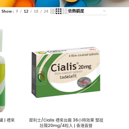
Show
9
12
18
24
罐 | 禮來
犀利士/Cialis 禮來台廠 36小時效果 堅挺
壯陽20mg/4粒入 | 香港直營