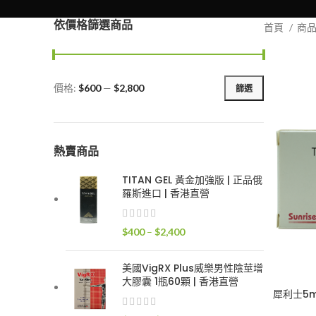
依價格篩選商品
首頁
商
價格:
$600
—
$2,800
篩選
最
最
低
高
價
價
格
格
熱賣商品
TITAN GEL 黃金加強版 | 正品俄
羅斯進口 | 香港直營
價
$
400
–
$
2,400
格
範
美國VigRX Plus威樂男性陰莖增
圍：
大膠囊 1瓶60顆 | 香港直營
$400
犀利士5m
到