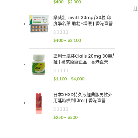
價
$
400
–
$
2,000
$2,400
格
壯
範
樂威壯 Levifil 20mg/30粒 印
圍：
度學名藥 助勃+增硬 | 香港直營
$400
到
價
$
400
–
$
2,100
$2,000
格
範
犀利士瓶裝Cialis 20mg 30顆/
圍：
罐 | 禮來原廠正品 | 香港直營
$400
到
價
$
1,100
–
$
4,000
$2,100
格
範
日本2H2D持久液經典版男性外
圍：
用延時噴劑10ml | 香港直營
$1,100
到
價
$
250
–
$
500
$4,000
格
範
圍：