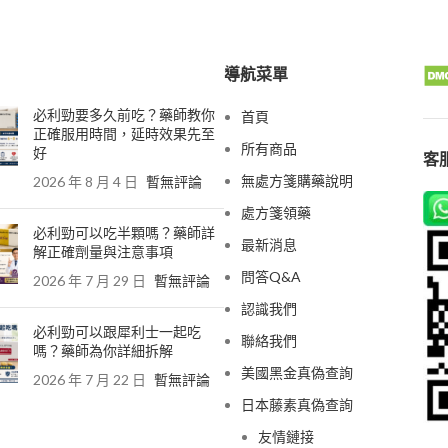
導航菜單
必利勁要多久前吃？藥師教你
首頁
正確服用時間，延時效果先至
所有商品
好
客服
無處方箋購藥說明
2026 年 8 月 4 日
暫無評論
處方箋領藥
必利勁可以吃半顆嗎？藥師詳
最新消息
解正確劑量與注意事項
問答Q&A
2026 年 7 月 29 日
暫無評論
認識我們
必利勁可以跟犀利士一起吃
聯絡我們
嗎？藥師為你詳細拆解
美國黑金真偽查詢
2026 年 7 月 22 日
暫無評論
日本藤素真偽查詢
友情鏈接