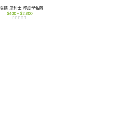
陽藥
,
犀利士
,
印度學名藥
價
$
600
–
$
2,800
格
範
圍：
$600
到
$2,800