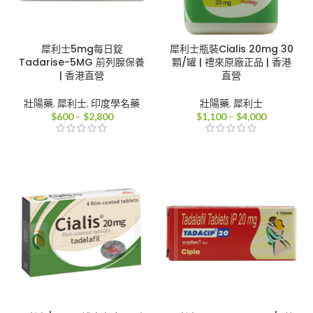
犀利士5mg每日錠
犀利士瓶裝Cialis 20mg 30
Tadarise-5MG 前列腺保養
顆/罐 | 禮來原廠正品 | 香港
| 香港直營
直營
壯陽藥
,
犀利士
,
印度學名藥
壯陽藥
,
犀利士
價
價
$
600
–
$
2,800
$
1,100
–
$
4,000
格
格
範
範
圍：
圍：
$600
$1,100
到
到
$2,800
$4,000