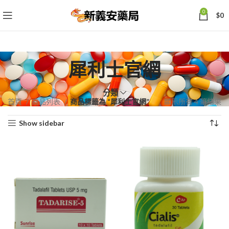
0
$
0
犀利士官網
分類
依
首頁
商品列表
商品標籤為 “犀利士官網”
顯示所有 4 筆結果
熱
Show sidebar
銷
度
排
序