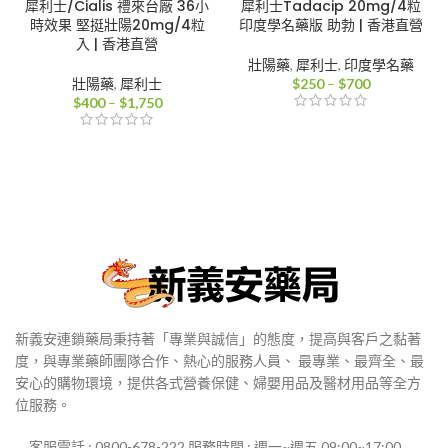
犀利士/Cialis 禮來台廠 36小
犀利士Tadacip 20mg/4粒
時效果 堅挺壯陽20mg/4粒
印度學名藥版 助勃 | 香港直營
入 | 香港直營
壯陽藥
,
犀利士
,
印度學名藥
價
壯陽藥
,
犀利士
$
250
–
$
700
價
格
$
400
–
$
1,750
格
範
範
圍：
圍：
$250
$400
到
到
$700
$1,750
新義安連鎖藥局秉持著「專業與誠信」的態度，提高與客戶之黏著
度，與專業藥師團隊合作、熱心的服務人員、 最專業、最齊全、最
安心的購物環境，提供各式營養保健、婦嬰用品及醫材用品等全方
位服務。
客服電話 : 0800-678-222 服務時間 : 週一~週五 09:00~17:00