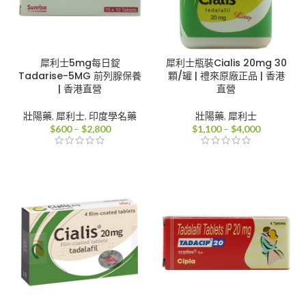
犀利士5mg每日錠
犀利士瓶裝Cialis 20mg 30
Tadarise-5MG 前列腺保養
顆/罐 | 禮來原廠正品 | 香港
| 香港直營
直營
壯陽藥
,
犀利士
,
印度學名藥
壯陽藥
,
犀利士
價
價
$
600
–
$
2,800
$
1,100
–
$
4,000
格
格
範
範
圍：
圍：
$600
$1,100
到
到
$2,800
$4,000