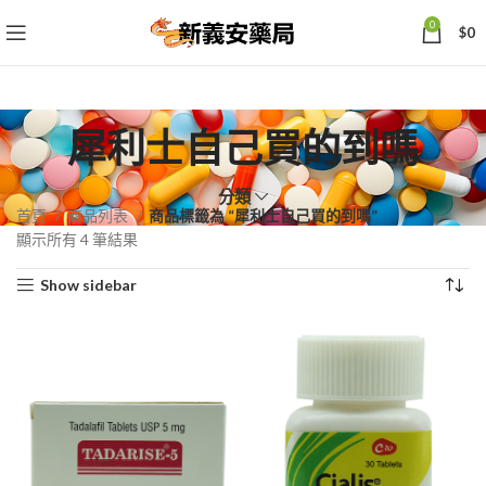
0
$
0
犀利士自己買的到嗎
分類
首頁
商品列表
商品標籤為 “犀利士自己買的到嗎”
依
顯示所有 4 筆結果
熱
Show sidebar
銷
度
排
序