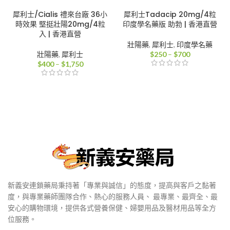
犀利士/Cialis 禮來台廠 36小
犀利士Tadacip 20mg/4粒
時效果 堅挺壯陽20mg/4粒
印度學名藥版 助勃 | 香港直營
入 | 香港直營
壯陽藥
,
犀利士
,
印度學名藥
價
壯陽藥
,
犀利士
$
250
–
$
700
價
格
$
400
–
$
1,750
格
範
範
圍：
圍：
$250
$400
到
到
$700
$1,750
新義安連鎖藥局秉持著「專業與誠信」的態度，提高與客戶之黏著
度，與專業藥師團隊合作、熱心的服務人員、 最專業、最齊全、最
安心的購物環境，提供各式營養保健、婦嬰用品及醫材用品等全方
位服務。