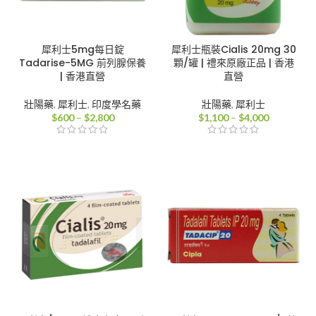
犀利士5mg每日錠
犀利士瓶裝Cialis 20mg 30
Tadarise-5MG 前列腺保養
顆/罐 | 禮來原廠正品 | 香港
| 香港直營
直營
壯陽藥
,
犀利士
,
印度學名藥
壯陽藥
,
犀利士
價
價
$
600
–
$
2,800
$
1,100
–
$
4,000
格
格
範
範
圍：
圍：
$600
$1,100
到
到
$2,800
$4,000