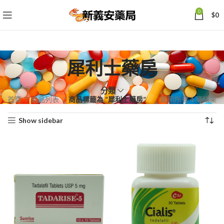
0
$
0
犀利士藥房
分類
依
首頁
商品列表
商品標籤為 “犀利士藥房”
顯示所有 4 筆結果
熱
Show sidebar
銷
度
排
序