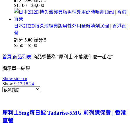
$2,100
$
1,100
–
$
4,000
價
格
範
日本2H2D持久液經典版男性外用延時噴劑10ml | 香港直
圍：
營
$1,100
到
評分
5.00
滿分 5
$4,000
$
250
–
$
500
價
格
首頁
商品列表
商品標籤為 “犀利士 不能跟什麼一起吃”
範
圍：
顯示單一結果
$250
Show sidebar
到
Show
9
12
18
24
$500
犀利士5mg每日錠 Tadarise-5MG 前列腺保養 | 香港
直營