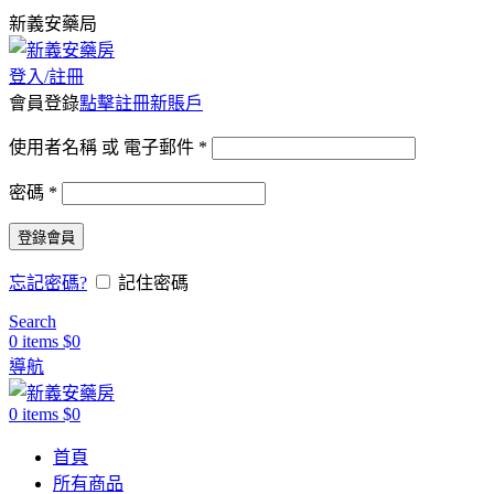
新義安藥局
登入/註冊
會員登錄
點擊註冊新賬戶
使用者名稱 或 電子郵件
*
密碼
*
登錄會員
忘記密碼?
記住密碼
Search
0
items
$
0
導航
0
items
$
0
首頁
所有商品