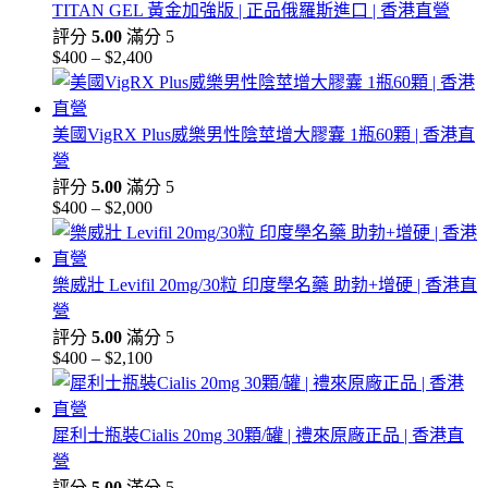
TITAN GEL 黃金加強版 | 正品俄羅斯進口 | 香港直營
評分
5.00
滿分 5
$
400
–
$
2,400
價
格
範
美國VigRX Plus威樂男性陰莖增大膠囊 1瓶60顆 | 香港直
圍：
營
$400
到
評分
5.00
滿分 5
$2,400
$
400
–
$
2,000
價
格
範
樂威壯 Levifil 20mg/30粒 印度學名藥 助勃+增硬 | 香港直
圍：
營
$400
到
評分
5.00
滿分 5
$2,000
$
400
–
$
2,100
價
格
範
犀利士瓶裝Cialis 20mg 30顆/罐 | 禮來原廠正品 | 香港直
圍：
營
$400
到
評分
5.00
滿分 5