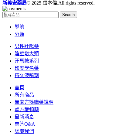
新義安藥局
© 2025 盧本偉.All rights reserved.
Search
導航
分類
男性壯陽藥
陰莖增大類
汗馬糖系列
印度學名藥
持久液噴劑
首頁
所有商品
無處方箋購藥說明
處方箋領藥
最新消息
問答Q&A
認識我們