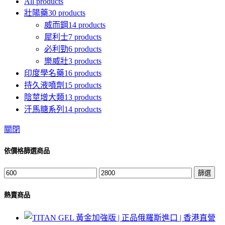
All
products
壯陽藥
30 products
威而鋼
14 products
犀利士
7 products
必利勁
6 products
樂威壯
3 products
印度學名藥
16 products
持久液噴劑
15 products
陰莖增大類
13 products
汗馬糖系列
14 products
關閉
依價格篩選商品
最
最
篩選
低
高
熱賣商品
價
價
格
格