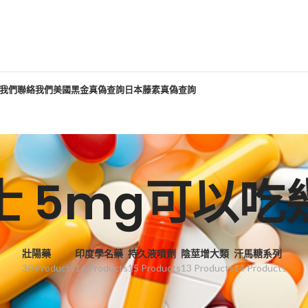
我們
聯絡我們
美國黑金真偽查詢
日本藤素真偽查詢
士 5mg可以吃
壯陽藥
印度學名藥
持久液噴劑
陰莖增大類
汗馬糖系列
30 Products
16 Products
15 Products
13 Products
14 Products