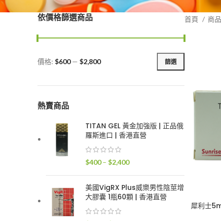
依價格篩選商品
首頁
商
價格:
$600
—
$2,800
篩選
最
最
低
高
價
價
格
格
熱賣商品
TITAN GEL 黃金加強版 | 正品俄
羅斯進口 | 香港直營
價
$
400
–
$
2,400
格
範
美國VigRX Plus威樂男性陰莖增
圍：
大膠囊 1瓶60顆 | 香港直營
$400
犀利士5m
到