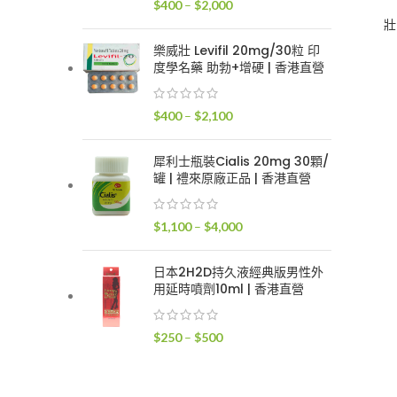
價
$
400
–
$
2,000
$2,400
格
壯
範
樂威壯 Levifil 20mg/30粒 印
圍：
度學名藥 助勃+增硬 | 香港直營
$400
到
價
$
400
–
$
2,100
$2,000
格
範
犀利士瓶裝Cialis 20mg 30顆/
圍：
罐 | 禮來原廠正品 | 香港直營
$400
到
價
$
1,100
–
$
4,000
$2,100
格
範
日本2H2D持久液經典版男性外
圍：
用延時噴劑10ml | 香港直營
$1,100
到
價
$
250
–
$
500
$4,000
格
範
圍：