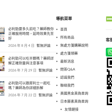
導航菜單
必利勁要多久前吃？藥師教你
首頁
正確服用時間，延時效果先至
所有商品
好
客服
無處方箋購藥說明
2026 年 8 月 4 日
暫無評論
處方箋領藥
必利勁可以吃半顆嗎？藥師詳
最新消息
解正確劑量與注意事項
問答Q&A
2026 年 7 月 29 日
暫無評論
認識我們
必利勁可以跟犀利士一起吃
聯絡我們
嗎？藥師為你詳細拆解
美國黑金真偽查詢
2026 年 7 月 22 日
暫無評論
日本藤素真偽查詢
友情鏈接