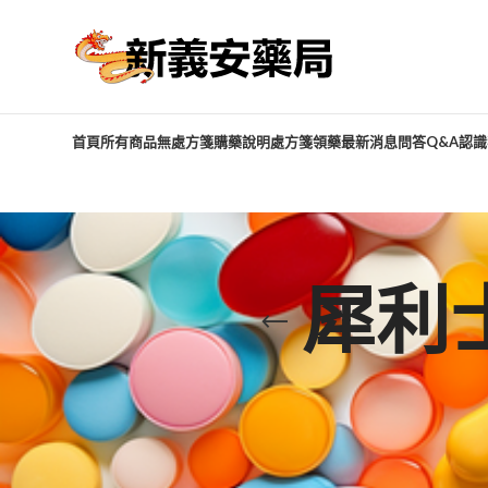
首頁
所有商品
無處方箋購藥說明
處方箋領藥
最新消息
問答Q&A
認識
犀利