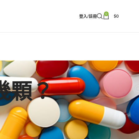
0
登入/註冊
$
0
幾顆？