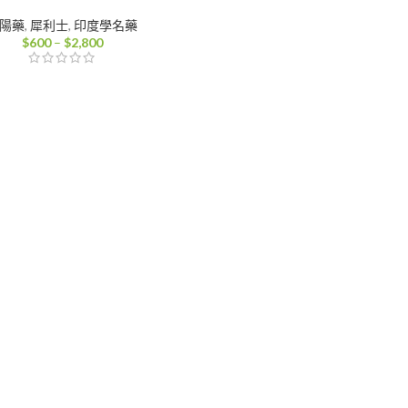
陽藥
,
犀利士
,
印度學名藥
價
$
600
–
$
2,800
格
範
圍：
$600
到
$2,800