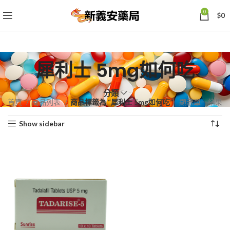
0
$
0
犀利士 5mg如何吃
分類
首頁
商品列表
商品標籤為 “犀利士 5mg如何吃”
顯示單一結果
Show sidebar