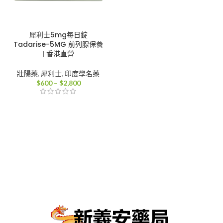
犀利士5mg每日錠
Tadarise-5MG 前列腺保養
| 香港直營
壯陽藥
,
犀利士
,
印度學名藥
價
$
600
–
$
2,800
格
範
圍：
$600
到
$2,800