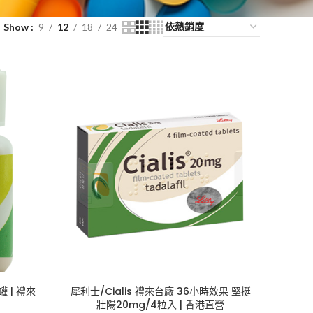
Show
9
12
18
24
罐 | 禮來
犀利士/Cialis 禮來台廠 36小時效果 堅挺
壯陽20mg/4粒入 | 香港直營