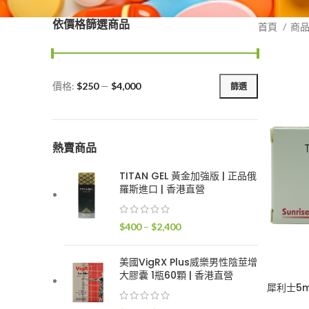
依價格篩選商品
首頁
商
價格:
$250
—
$4,000
篩選
最
最
低
高
價
價
格
格
熱賣商品
TITAN GEL 黃金加強版 | 正品俄
羅斯進口 | 香港直營
價
$
400
–
$
2,400
格
範
美國VigRX Plus威樂男性陰莖增
圍：
大膠囊 1瓶60顆 | 香港直營
$400
犀利士5m
到