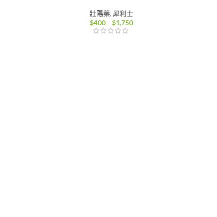
壯陽藥
,
犀利士
價
$
400
–
$
1,750
格
範
：
圍：
100
$400
到
000
$1,750