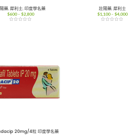
陽藥
,
犀利士
,
印度學名藥
壯陽藥
,
犀利士
價
價
$
600
–
$
2,800
$
1,100
–
$
4,000
格
格
範
範
圍：
圍
$600
$1,
到
到
$2,800
$4,
dacip 20mg/4粒 印度學名藥