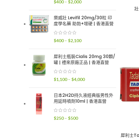
價
$
400
–
$
2,000
$2,400
格
壯
範
樂威壯 Levifil 20mg/30粒 印
圍：
度學名藥 助勃+增硬 | 香港直營
$400
到
價
$
400
–
$
2,100
$2,000
格
範
犀利士瓶裝Cialis 20mg 30顆/
圍：
罐 | 禮來原廠正品 | 香港直營
$400
到
價
$
1,100
–
$
4,000
$2,100
格
範
日本2H2D持久液經典版男性外
圍：
用延時噴劑10ml | 香港直營
$1,100
到
價
$
250
–
$
500
$4,000
格
範
犀利士Ta
圍：