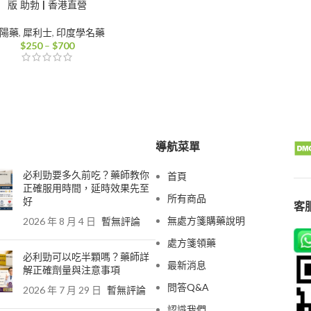
版 助勃 | 香港直營
陽藥
,
犀利士
,
印度學名藥
價
$
250
–
$
700
格
範
圍：
$250
到
$700
導航菜單
必利勁要多久前吃？藥師教你
首頁
正確服用時間，延時效果先至
所有商品
好
客服
無處方箋購藥說明
2026 年 8 月 4 日
暫無評論
處方箋領藥
必利勁可以吃半顆嗎？藥師詳
最新消息
解正確劑量與注意事項
問答Q&A
2026 年 7 月 29 日
暫無評論
認識我們