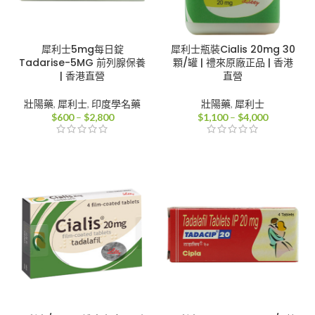
犀利士5mg每日錠
犀利士瓶裝Cialis 20mg 30
Tadarise-5MG 前列腺保養
顆/罐 | 禮來原廠正品 | 香港
| 香港直營
直營
壯陽藥
,
犀利士
,
印度學名藥
壯陽藥
,
犀利士
價
價
$
600
–
$
2,800
$
1,100
–
$
4,000
格
格
範
範
圍：
圍：
$600
$1,100
到
到
$2,800
$4,000