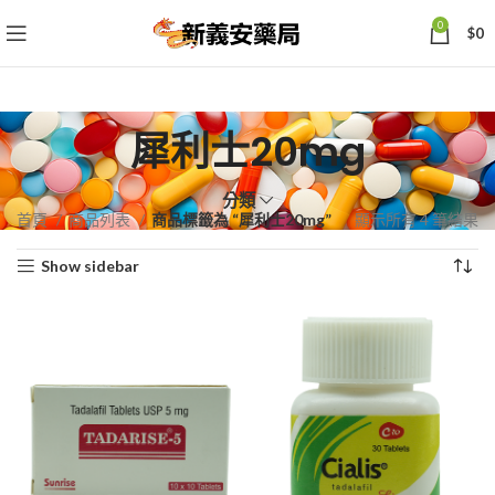
0
$
0
犀利士20mg
分類
依
首頁
商品列表
商品標籤為 “犀利士20mg”
顯示所有 4 筆結果
熱
Show sidebar
銷
度
排
序