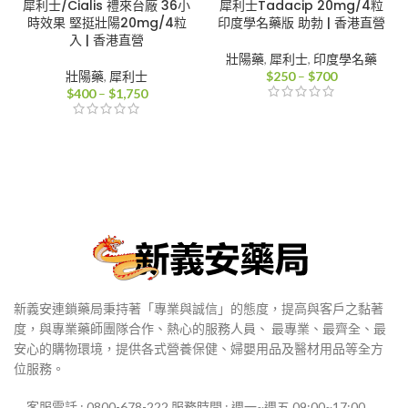
犀利士/Cialis 禮來台廠 36小
犀利士Tadacip 20mg/4粒
時效果 堅挺壯陽20mg/4粒
印度學名藥版 助勃 | 香港直營
入 | 香港直營
壯陽藥
,
犀利士
,
印度學名藥
價
壯陽藥
,
犀利士
$
250
–
$
700
價
格
$
400
–
$
1,750
格
範
範
圍：
圍：
$250
$400
到
到
$700
$1,750
新義安連鎖藥局秉持著「專業與誠信」的態度，提高與客戶之黏著
度，與專業藥師團隊合作、熱心的服務人員、 最專業、最齊全、最
安心的購物環境，提供各式營養保健、婦嬰用品及醫材用品等全方
位服務。
客服電話 : 0800-678-222 服務時間 : 週一~週五 09:00~17:00