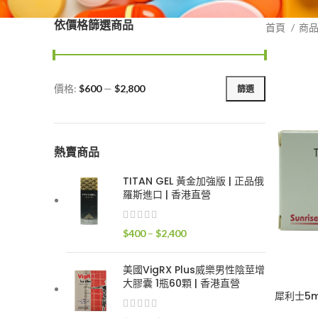
依價格篩選商品
首頁
商
價格:
$600
—
$2,800
篩選
最
最
低
高
價
價
格
格
熱賣商品
TITAN GEL 黃金加強版 | 正品俄
羅斯進口 | 香港直營
價
$
400
–
$
2,400
格
範
美國VigRX Plus威樂男性陰莖增
圍：
大膠囊 1瓶60顆 | 香港直營
$400
犀利士5m
到