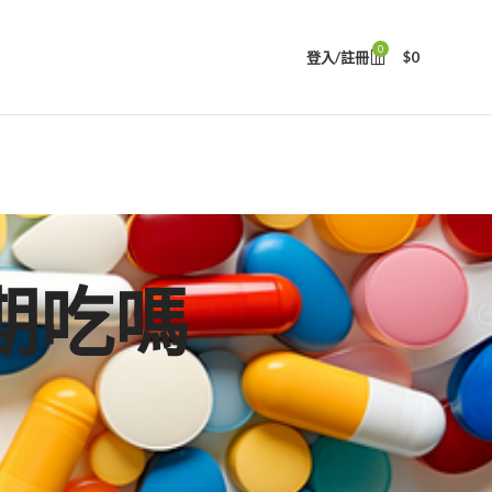
0
登入/註冊
$
0
期吃嗎