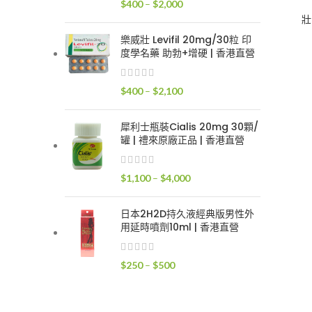
價
$
400
–
$
2,000
$2,400
格
壯
範
樂威壯 Levifil 20mg/30粒 印
圍：
度學名藥 助勃+增硬 | 香港直營
$400
到
價
$
400
–
$
2,100
$2,000
格
範
犀利士瓶裝Cialis 20mg 30顆/
圍：
罐 | 禮來原廠正品 | 香港直營
$400
到
價
$
1,100
–
$
4,000
$2,100
格
範
日本2H2D持久液經典版男性外
圍：
用延時噴劑10ml | 香港直營
$1,100
到
價
$
250
–
$
500
$4,000
格
範
圍：