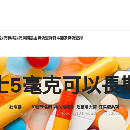
我們
聯絡我們
美國黑金真偽查詢
日本藤素真偽查詢
士5毫克可以長
壯陽藥
印度學名藥
持久液噴劑
陰莖增大類
汗馬糖系列
30 Products
16 Products
15 Products
13 Products
14 Products