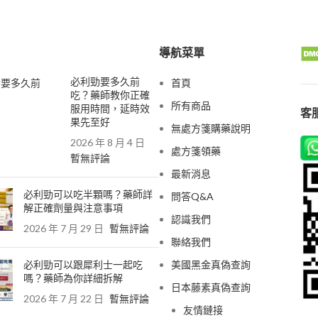
導航菜單
必利勁要多久前
首頁
吃？藥師教你正確
所有商品
服用時間，延時效
客服
果先至好
無處方箋購藥說明
2026 年 8 月 4 日
處方箋領藥
暫無評論
最新消息
必利勁可以吃半顆嗎？藥師詳
問答Q&A
解正確劑量與注意事項
認識我們
2026 年 7 月 29 日
暫無評論
聯絡我們
必利勁可以跟犀利士一起吃
美國黑金真偽查詢
嗎？藥師為你詳細拆解
日本藤素真偽查詢
2026 年 7 月 22 日
暫無評論
友情鏈接