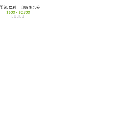
陽藥
,
犀利士
,
印度學名藥
價
$
600
–
$
2,800
格
範
圍：
$600
到
$2,800