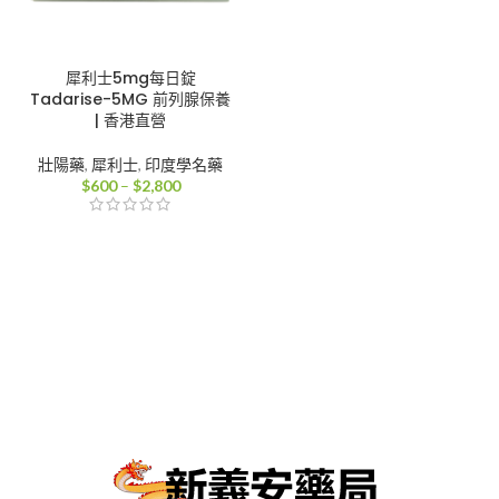
犀利士5mg每日錠
Tadarise-5MG 前列腺保養
| 香港直營
壯陽藥
,
犀利士
,
印度學名藥
價
$
600
–
$
2,800
格
範
圍：
$600
到
$2,800