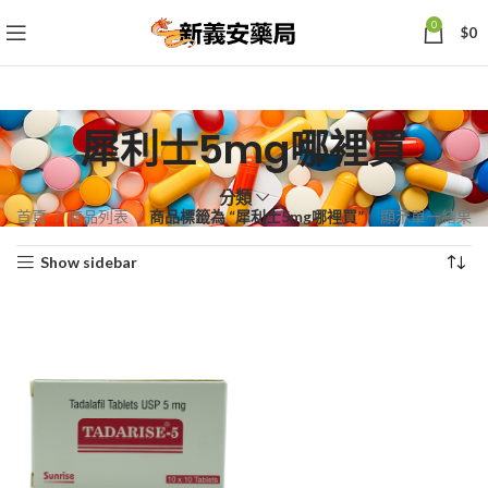
0
$
0
犀利士5mg哪裡買
分類
首頁
商品列表
商品標籤為 “犀利士5mg哪裡買”
顯示單一結果
Show sidebar