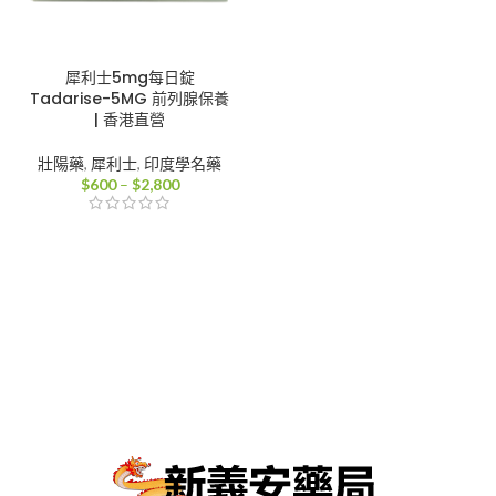
犀利士5mg每日錠
Tadarise-5MG 前列腺保養
| 香港直營
壯陽藥
,
犀利士
,
印度學名藥
價
$
600
–
$
2,800
格
範
圍：
$600
到
$2,800