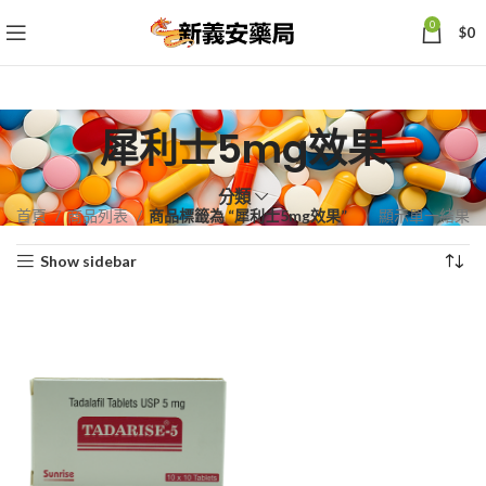
0
$
0
犀利士5mg效果
分類
首頁
商品列表
商品標籤為 “犀利士5mg效果”
顯示單一結果
Show sidebar