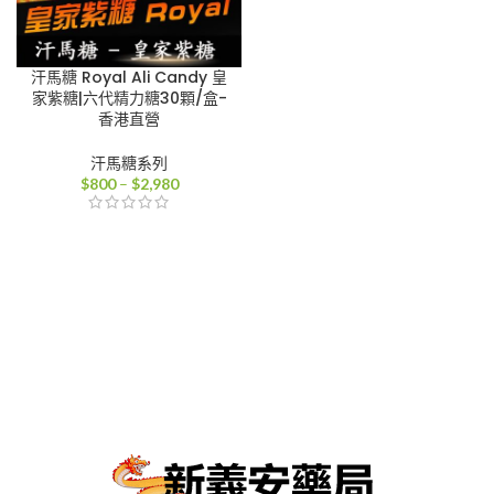
汗馬糖 Royal Ali Candy 皇
家紫糖|六代精力糖30顆/盒-
香港直營
汗馬糖系列
價
$
800
–
$
2,980
格
範
圍：
$800
到
$2,980