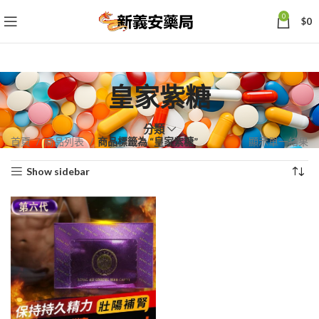
0
$
0
皇家紫糖
分類
首頁
商品列表
商品標籤為 “皇家紫糖”
顯示單一結果
Show sidebar