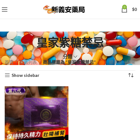
0
$
0
皇家紫糖禁忌
分類
首頁
商品列表
商品標籤為 “皇家紫糖禁忌”
顯示單一結果
Show sidebar