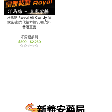
汗馬糖 Royal Ali Candy 皇
家紫糖|六代精力糖30顆/盒-
香港直營
汗馬糖系列
價
$
800
–
$
2,980
格
範
圍：
$800
到
$2,980