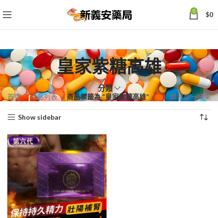
0
$
0
皇家紫糖高雄
分類
首頁
商品列表
商品標籤為 “皇家紫糖高雄”
顯示單一結果
Show sidebar