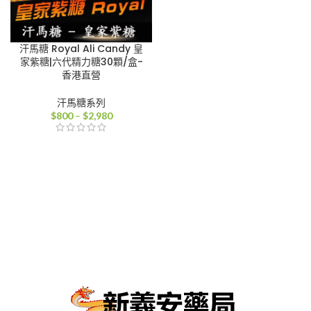
汗馬糖 Royal Ali Candy 皇
家紫糖|六代精力糖30顆/盒-
香港直營
汗馬糖系列
價
$
800
–
$
2,980
格
範
圍：
$800
到
$2,980