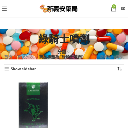
0
$
0
綠騎士噴劑
分類
首頁
商品列表
商品標籤為 “綠騎士噴劑”
顯示單一結果
Show sidebar