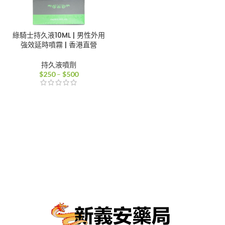
綠騎士持久液10ML | 男性外用
強效延時噴霧 | 香港直營
持久液噴劑
價
$
250
–
$
500
格
範
圍：
$250
到
$500