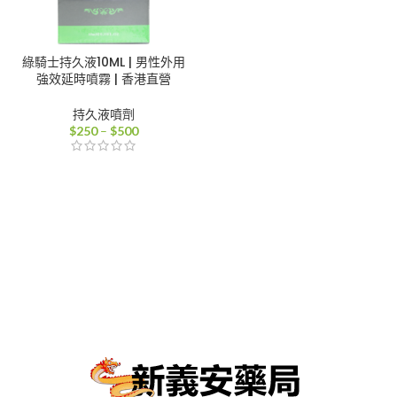
綠騎士持久液10ML | 男性外用
強效延時噴霧 | 香港直營
持久液噴劑
價
$
250
–
$
500
格
範
圍：
$250
到
$500