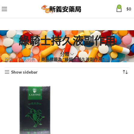
0
$
0
綠騎士持久液副作用
分類
首頁
商品列表
商品標籤為 “綠騎士持久液副作用”
顯示單一結果
Show sidebar