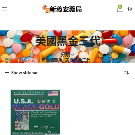
0
$
0
美國黑金三代
分類
首頁
商品列表
商品標籤為 “美國黑金三代”
顯示單一結果
Show sidebar