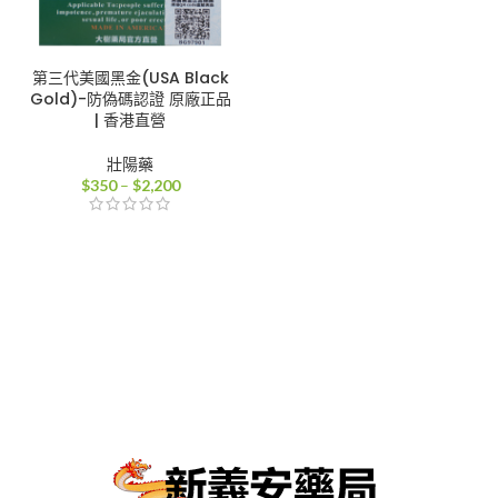
第三代美國黑金(USA Black
Gold)-防偽碼認證 原廠正品
| 香港直營
壯陽藥
價
$
350
–
$
2,200
格
範
圍：
$350
到
$2,200