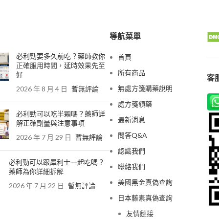
導航菜單
必利勁要多久前吃？藥師教你
首頁
正確服用時間，延時效果先至
所有商品
好
客服
無處方箋購藥說明
2026 年 8 月 4 日
暫無評論
處方箋領藥
必利勁可以吃半顆嗎？藥師詳
最新消息
解正確劑量與注意事項
問答Q&A
2026 年 7 月 29 日
暫無評論
認識我們
必利勁可以跟犀利士一起吃嗎？
聯絡我們
藥師為你詳細拆解
美國黑金真偽查詢
2026 年 7 月 22 日
暫無評論
日本藤素真偽查詢
友情鏈接