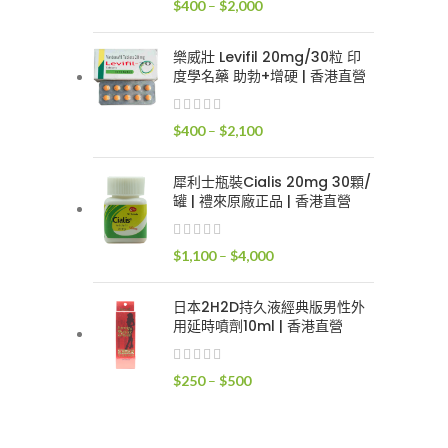
價
$
400
–
$
2,000
$2,400
格
範
樂威壯 Levifil 20mg/30粒 印
圍：
度學名藥 助勃+增硬 | 香港直營
$400
到
價
$
400
–
$
2,100
$2,000
格
範
犀利士瓶裝Cialis 20mg 30顆/
圍：
罐 | 禮來原廠正品 | 香港直營
$400
到
價
$
1,100
–
$
4,000
$2,100
格
範
日本2H2D持久液經典版男性外
圍：
用延時噴劑10ml | 香港直營
$1,100
到
價
$
250
–
$
500
$4,000
格
範
圍：