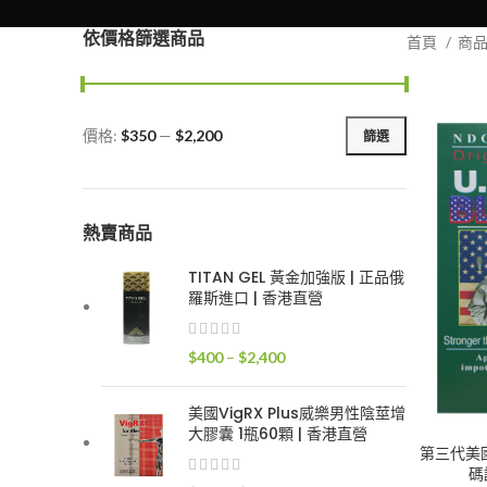
依價格篩選商品
首頁
商
價格:
$350
—
$2,200
篩選
最
最
低
高
價
價
格
格
熱賣商品
TITAN GEL 黃金加強版 | 正品俄
羅斯進口 | 香港直營
價
$
400
–
$
2,400
格
範
美國VigRX Plus威樂男性陰莖增
圍：
大膠囊 1瓶60顆 | 香港直營
$400
第三代美國黑
碼
到