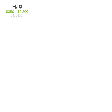
壯陽藥
價
$
350
–
$
2,200
格
範
圍：
$350
到
$2,200