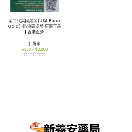
第三代美國黑金(USA Black
Gold)-防偽碼認證 原廠正品
| 香港直營
壯陽藥
價
$
350
–
$
2,200
格
範
圍：
$350
到
$2,200