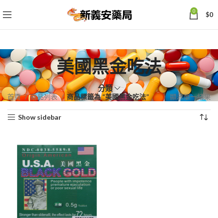
0
$
0
美國黑金吃法
分類
首頁
商品列表
商品標籤為 “美國黑金吃法”
顯示單一結果
Show sidebar