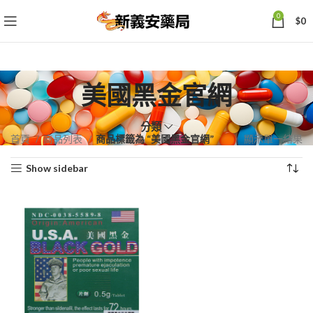
0
$
0
美國黑金官網
分類
首頁
商品列表
商品標籤為 “美國黑金官網”
顯示單一結果
Show sidebar