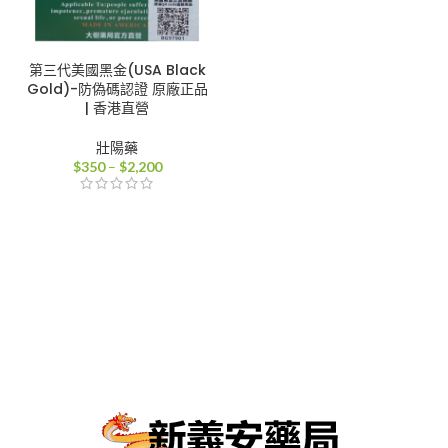
第三代美國黑金(USA Black
Gold)-防偽碼認證 原廠正品
| 香港直營
壯陽藥
價
$
350
–
$
2,200
格
範
圍：
$350
到
$2,200