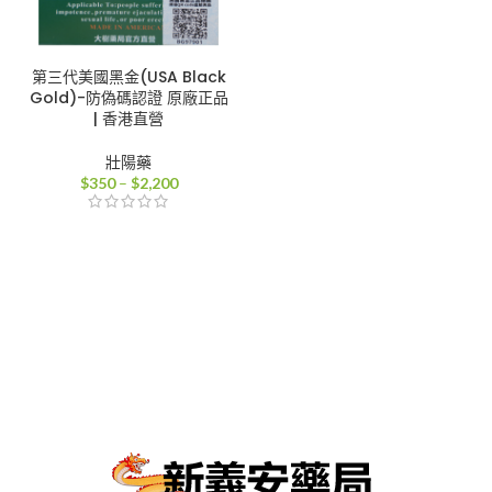
第三代美國黑金(USA Black
Gold)-防偽碼認證 原廠正品
| 香港直營
壯陽藥
價
$
350
–
$
2,200
格
範
圍：
$350
到
$2,200