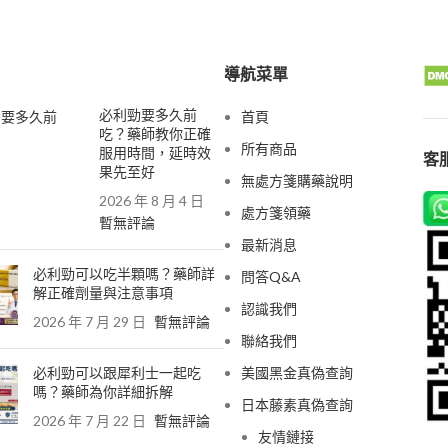
導航菜單
必利勁要多久前
首頁
吃？藥師教你正確
所有商品
服用時間，延時效
客服
果先至好
無處方箋購藥說明
2026 年 8 月 4 日
處方箋領藥
暫無評論
最新消息
必利勁可以吃半顆嗎？藥師詳
問答Q&A
解正確劑量與注意事項
認識我們
2026 年 7 月 29 日
暫無評論
聯絡我們
必利勁可以跟犀利士一起吃
美國黑金真偽查詢
嗎？藥師為你詳細拆解
日本藤素真偽查詢
2026 年 7 月 22 日
暫無評論
友情鏈接