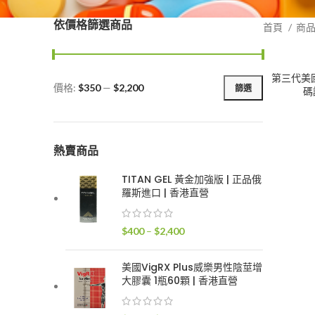
依價格篩選商品
首頁
商
第三代美國黑
價格:
$350
—
$2,200
篩選
碼
最
最
低
高
價
價
格
格
熱賣商品
TITAN GEL 黃金加強版 | 正品俄
羅斯進口 | 香港直營
價
$
400
–
$
2,400
格
範
美國VigRX Plus威樂男性陰莖增
圍：
大膠囊 1瓶60顆 | 香港直營
$400
到