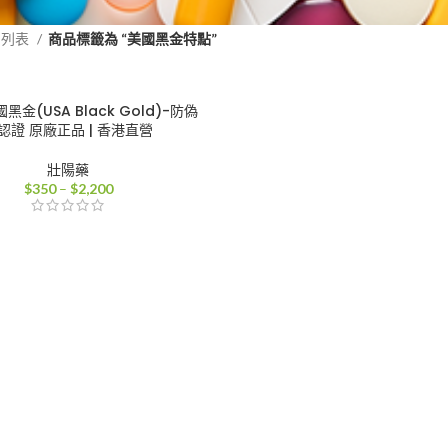
品列表
商品標籤為 “美國黑金特點”
金(USA Black Gold)-防偽
認證 原廠正品 | 香港直營
壯陽藥
價
$
350
–
$
2,200
格
範
圍：
$350
到
$2,200