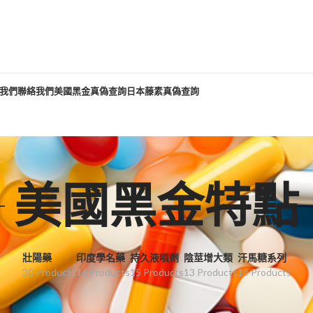
我們
聯絡我們
美國黑金真偽查詢
日本藤素真偽查詢
美國黑金特點
壯陽藥
印度學名藥
持久液噴劑
陰莖增大類
汗馬糖系列
30 Products
16 Products
15 Products
13 Products
14 Products