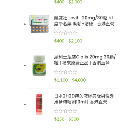
價
$
400
–
$
2,000
$2,400
格
範
樂威壯 Levifil 20mg/30粒 印
圍：
度學名藥 助勃+增硬 | 香港直營
$400
到
價
$
400
–
$
2,100
$2,000
格
範
犀利士瓶裝Cialis 20mg 30顆/
圍：
罐 | 禮來原廠正品 | 香港直營
$400
到
價
$
1,100
–
$
4,000
$2,100
格
範
日本2H2D持久液經典版男性外
圍：
用延時噴劑10ml | 香港直營
$1,100
到
價
$
250
–
$
500
$4,000
格
範
圍：