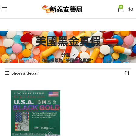
0
$
0
美國黑金真假
分類
首頁
商品列表
商品標籤為 “美國黑金真假”
顯示單一結果
Show sidebar