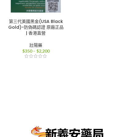
第三代美國黑金(USA Black
Gold)-防偽碼認證 原廠正品
| 香港直營
壯陽藥
價
$
350
–
$
2,200
格
範
圍：
$350
到
$2,200