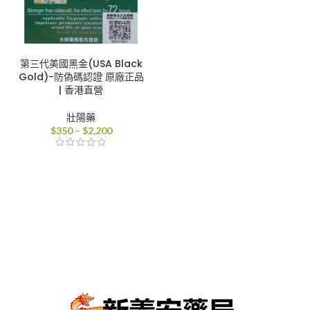
第三代美國黑金(USA Black
Gold)-防偽碼認證 原廠正品
| 香港直營
壯陽藥
價
$
350
–
$
2,200
格
範
圍：
$350
到
$2,200