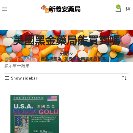
0
$
0
美國黑金藥局能買到嗎
分類
首頁
商品列表
商品標籤為 “美國黑金藥局能買到嗎”
顯示單一結果
Show sidebar