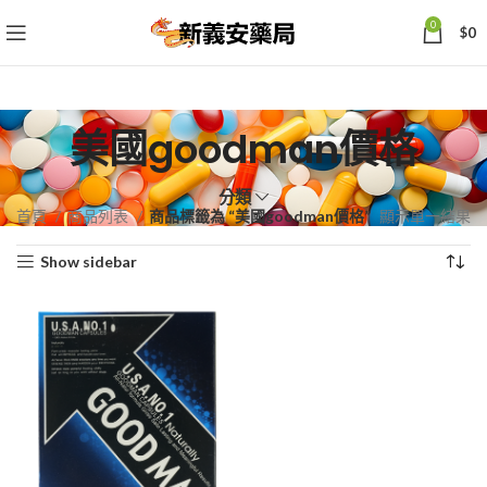
0
$
0
美國goodman價格
分類
首頁
商品列表
商品標籤為 “美國goodman價格”
顯示單一結果
Show sidebar