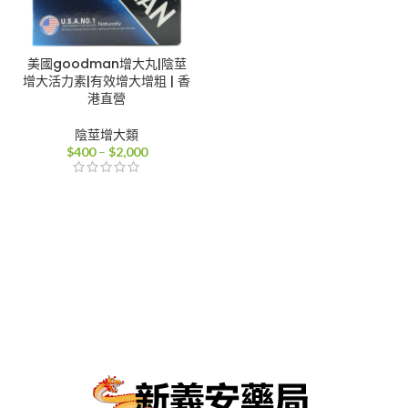
美國goodman增大丸|陰莖
增大活力素|有效增大增粗 | 香
港直營
陰莖增大類
價
$
400
–
$
2,000
格
範
圍：
$400
到
$2,000