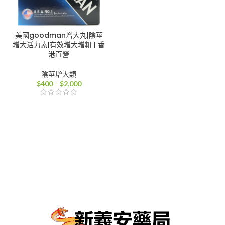
美國goodman增大丸|陰莖
增大活力素|有效增大增粗 | 香
港直營
陰莖增大類
價
$
400
–
$
2,000
格
範
圍：
$400
到
$2,000