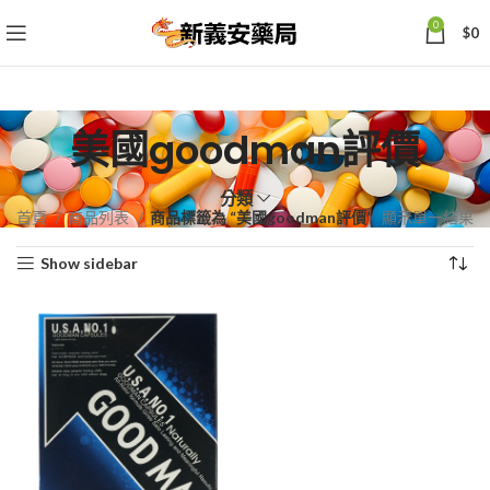
0
$
0
美國goodman評價
分類
首頁
商品列表
商品標籤為 “美國goodman評價”
顯示單一結果
Show sidebar