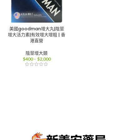
美國goodman增大丸|陰莖
增大活力素|有效增大增粗 | 香
港直營
陰莖增大類
價
$
400
–
$
2,000
格
範
圍：
$400
到
$2,000