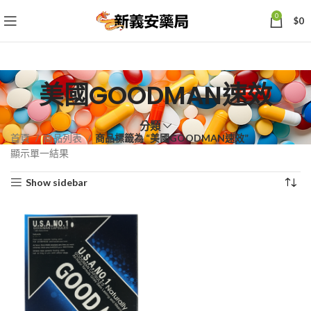
0
$
0
美國GOODMAN速效
分類
首頁
商品列表
商品標籤為 “美國GOODMAN速效”
顯示單一結果
Show sidebar