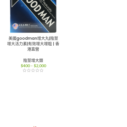
美國goodman增大丸|陰莖
增大活力素|有效增大增粗 | 香
港直營
陰莖增大類
價
$
400
–
$
2,000
格
範
圍：
$400
到
$2,000