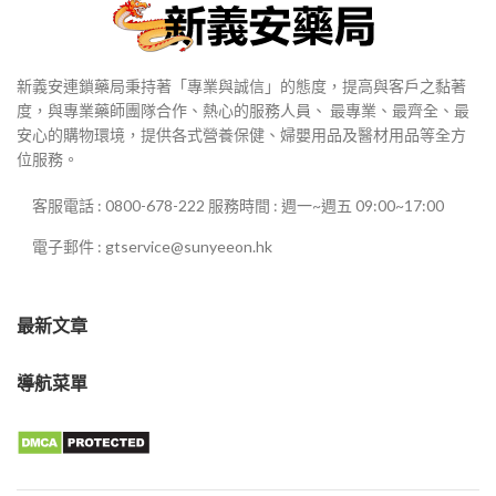
新義安連鎖藥局秉持著「專業與誠信」的態度，提高與客戶之黏著
度，與專業藥師團隊合作、熱心的服務人員、 最專業、最齊全、最
安心的購物環境，提供各式營養保健、婦嬰用品及醫材用品等全方
位服務。
客服電話 : 0800-678-222 服務時間 : 週一~週五 09:00~17:00
電子郵件 : gtservice@sunyeeon.hk
最新文章
導航菜單