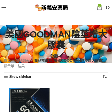
0
$
0
美國GOODMAN陰莖增大
膠囊
分類
首頁
商品列表
商品標籤為 “美國GOODMAN陰莖增大膠囊”
顯示單一結果
Show sidebar