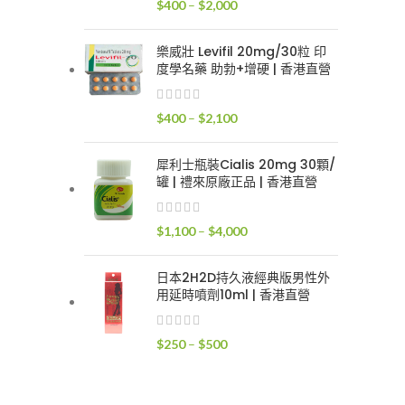
價
$
400
–
$
2,000
$2,400
格
範
樂威壯 Levifil 20mg/30粒 印
圍：
度學名藥 助勃+增硬 | 香港直營
$400
到
價
$
400
–
$
2,100
$2,000
格
範
犀利士瓶裝Cialis 20mg 30顆/
圍：
罐 | 禮來原廠正品 | 香港直營
$400
到
價
$
1,100
–
$
4,000
$2,100
格
範
日本2H2D持久液經典版男性外
圍：
用延時噴劑10ml | 香港直營
$1,100
到
價
$
250
–
$
500
$4,000
格
範
圍：