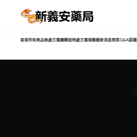
首頁
所有商品
無處方箋購藥說明
處方箋領藥
最新消息
問答Q&A
認識