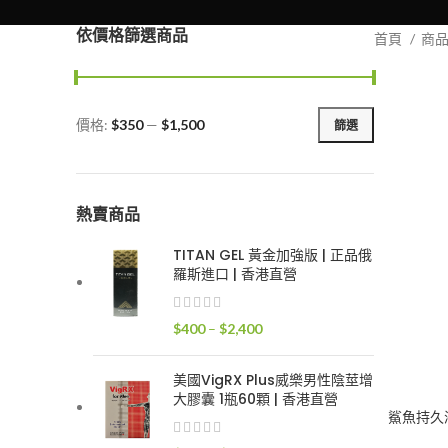
依價格篩選商品
首頁
商
價格:
$350
—
$1,500
篩選
最
最
低
高
價
價
格
格
熱賣商品
TITAN GEL 黃金加強版 | 正品俄
羅斯進口 | 香港直營
價
$
400
–
$
2,400
格
範
美國VigRX Plus威樂男性陰莖增
圍：
大膠囊 1瓶60顆 | 香港直營
$400
鯊魚持久液 
到