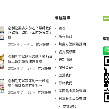
導航菜單
必利勁要多久前吃？藥師教你
首頁
正確服用時間，延時效果先至
所有商品
好
客服
無處方箋購藥說明
2026 年 8 月 4 日
暫無評論
處方箋領藥
必利勁可以吃半顆嗎？藥師詳
最新消息
解正確劑量與注意事項
問答Q&A
2026 年 7 月 29 日
暫無評論
認識我們
必利勁可以跟犀利士一起吃
聯絡我們
嗎？藥師為你詳細拆解
美國黑金真偽查詢
2026 年 7 月 22 日
暫無評論
日本藤素真偽查詢
友情鏈接