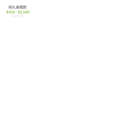
持久液噴劑
價
$
350
–
$
1,500
格
範
圍：
$350
到
$1,500