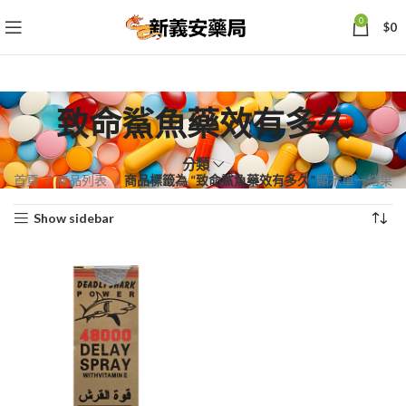
0
$
0
致命鯊魚藥效有多久
分類
首頁
商品列表
商品標籤為 “致命鯊魚藥效有多久”
顯示單一結果
Show sidebar