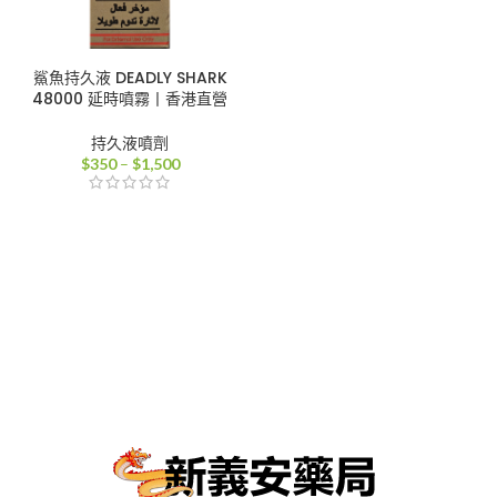
鯊魚持久液 DEADLY SHARK
48000 延時噴霧丨香港直營
持久液噴劑
價
$
350
–
$
1,500
格
範
圍：
$350
到
$1,500